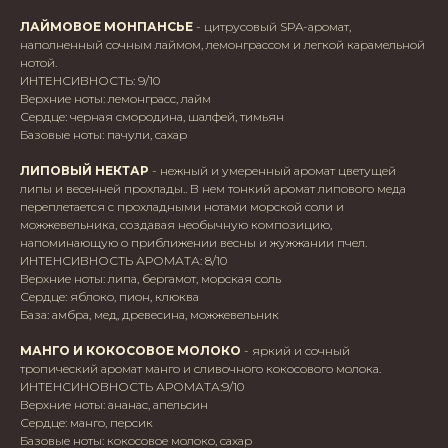
ЛАЙМОВОЕ МОНПАНСЬЕ
- цитрусовый SPA-аромат,
наполненный сочным лаймом, лемонграссом и легкой карамельной
нотой.
ИНТЕНСИВНОСТЬ: 9/10
Верхние ноты: лемонграсс, лайм
Сердце: черная смородина, шалфей, тимьян
Базовые ноты: пачули, сахар
ЛИПОВЫЙ НЕКТАР
- нежный и умеренный аромат цветущей
липы и весенней прохлады.. В нем тонкий аромат липового меда
переплетается с прохладными нотами морской соли и
можжевельника, создавая необычную композицию,
напоминающую о приближении весны и жужжании пчел.
ИНТЕНСИВНОСТЬ АРОМАТА: 8/10
Верхние ноты: липа, бергамот, морская соль
Сердце: яблоко, пион, клюква
База: амбра, мед, древесина, можжевельник
МАНГО И КОКОСОВОЕ МОЛОКО
- яркий и сочный
тропический аромат манго и сливочного кокосового молока.
ИНТЕНСИНОВНОСТЬ АРОМАТА:9/10
Верхние ноты: ананас, апельсин
Сердце: манго, персик
Базовые ноты: кокосовое молоко, сахар