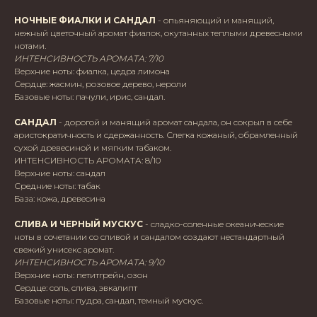
НОЧНЫЕ ФИАЛКИ И САНДАЛ
- опьяняющий и манящий,
нежный цветочный аромат фиалок, окутанных теплыми древесными
нотами.
ИНТЕНСИВНОСТЬ АРОМАТА: 7/10
Верхние ноты: фиалка, цедра лимона
Сердце: жасмин, розовое дерево, нероли
Базовые ноты: пачули, ирис, сандал.
САНДАЛ
- дорогой и манящий аромат сандала, он сокрыл в себе
аристократичность и сдержанность. Слегка кожаный, обрамленный
сухой древесиной и мягким табаком.
ИНТЕНСИВНОСТЬ АРОМАТА: 8/10
Верхние ноты: сандал
Средние ноты: табак
База: кожа, древесина
СЛИВА И ЧЕРНЫЙ МУСКУС
- сладко-соленные океанические
ноты в сочетании со сливой и сандалом создают нестандартный
свежий унисекс аромат.
ИНТЕНСИВНОСТЬ АРОМАТА: 9/10
Верхние ноты: петитгрейн, озон
Сердце: соль, слива, эвкалипт
Базовые ноты: пудра, сандал, темный мускус.