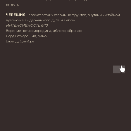
ваниль.
ЧЕРЕШНЯ
- аромат летних сезонных фруктов, окутанный тайной
вуалью из выдержанного дуба и амбры.
ИНТЕНСИВНОСТЬ 6/10
Верхние ноты: смородина, яблоко, абрикос
Сердце: черешня, вино
База: дуб, амбра