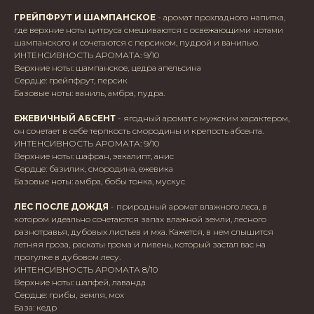
ГРЕЙПФРУТ И ШАМПАНСКОЕ
- аромат прохладного напитка,
где верхние ноты цитруса смешиваются с освежающими нотами
шампанского и сочетаются с персиком, пудрой и ванилью.
ИНТЕНСИВНОСТЬ АРОМАТА: 9/10
Верхние ноты: шампанское, цедра апельсина
Сердце: грейпфрут, персик
Базовые ноты: ваниль, амбра, пудра.
ЕЖЕВИЧНЫЙ АБСЕНТ
- ягодный аромат с мужским характером,
он сочетает в себе терпкость смородины и крепость абсента.
ИНТЕНСИВНОСТЬ АРОМАТА: 9/10
Верхние ноты: шафран, эвкалипт, анис
Сердце: базилик, смородина, ежевика
Базовые ноты: амбра, бобы тонка, мускус
ЛЕС ПОСЛЕ ДОЖДЯ
- природный аромат влажного леса, в
котором идеально сочетаются запах влажной земли, лесного
разнотравья, дубовых листьев и мха. Кажется, в нем слышится
летняя гроза, раскаты грома и ливень, который застал вас на
прогулке в дубовом лесу.
ИНТЕНСИВНОСТЬ АРОМАТА 8/10
Верхние ноты: шалфей, лаванда
Сердце: грибы, земля, мох
База: кедр