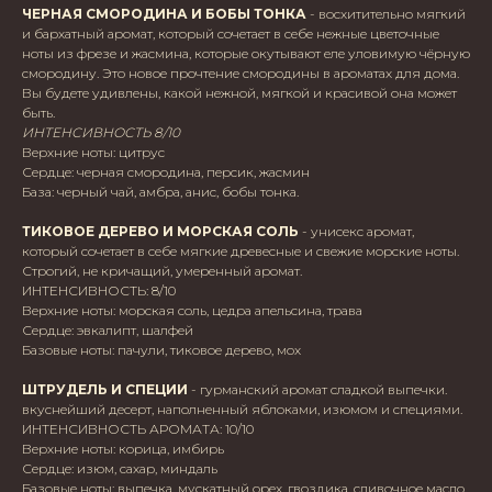
ЧЕРНАЯ СМОРОДИНА И БОБЫ ТОНКА
- восхитительно мягкий
и бархатный аромат, который сочетает в себе нежные цветочные
ноты из фрезе и жасмина, которые окутывают еле уловимую чёрную
смородину. Это новое прочтение смородины в ароматах для дома.
Вы будете удивлены, какой нежной, мягкой и красивой она может
быть.
ИНТЕНСИВНОСТЬ 8/10
Верхние ноты: цитрус
Сердце: черная смородина, персик, жасмин
База: черный чай, амбра, анис, бобы тонка.
ТИКОВОЕ ДЕРЕВО И МОРСКАЯ СОЛЬ
- унисекс аромат,
который сочетает в себе мягкие древесные и свежие морские ноты.
Строгий, не кричащий, умеренный аромат.
ИНТЕНСИВНОСТЬ: 8/10
Верхние ноты: морская соль, цедра апельсина, трава
Сердце: эвкалипт, шалфей
Базовые ноты: пачули, тиковое дерево, мох
ШТРУДЕЛЬ И СПЕЦИИ
- гурманский аромат сладкой выпечки.
вкуснейший десерт, наполненный яблоками, изюмом и специями.
ИНТЕНСИВНОСТЬ АРОМАТА: 10/10
Верхние ноты: корица, имбирь
Сердце: изюм, сахар, миндаль
Базовые ноты: выпечка, мускатный орех, гвоздика, сливочное масло,