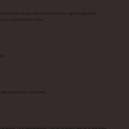
 липового меда переплетается с прохладными
ны и жужжании пчел.
ка.
и древесными нотами.
 кожаный, обрамленный сухой древесиной и мягким