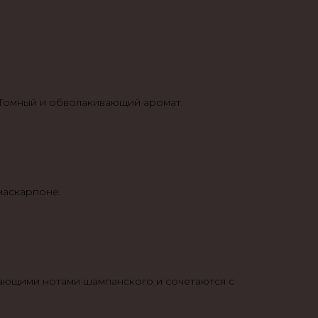
 Томный и обволакивающий аромат.
маскарпоне.
жающими нотами шампанского и сочетаются с