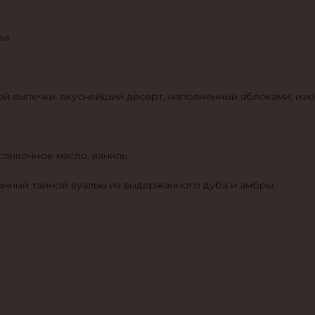
ва
ой выпечки. вкуснейший десерт, наполненный яблоками, из
сливочное масло, ваниль.
танный тайной вуалью из выдержанного дуба и амбры.