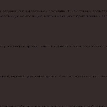
цветущей липы и весенней прохлады.. В нем тонкий аромат
я необычную композицию, напоминающую о приближении вес
й тропический аромат манго и сливочного кокосового моло
ящий, нежный цветочный аромат фиалок, окутанных теплым
н сокрыл в себе аристократичность и сдержанность. Слегка