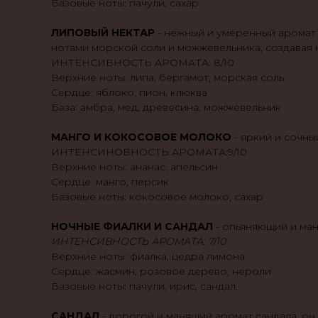
Базовые ноты: пачули, сахар
ЛИПОВЫЙ НЕКТАР
- нежный и умеренный аромат 
нотами морской соли и можжевельника, создава
ИНТЕНСИВНОСТЬ АРОМАТА: 8/10
Верхние ноты: липа, бергамот, морская соль
Сердце: яблоко, пион, клюква
База: амбра, мед, древесина, можжевельник
МАНГО И КОКОСОВОЕ МОЛОКО
- яркий и сочны
ИНТЕНСИНОВНОСТЬ АРОМАТА:9/10
Верхние ноты: ананас, апельсин
Сердце: манго, персик
Базовые ноты: кокосовое молоко, сахар
НОЧНЫЕ ФИАЛКИ И САНДАЛ
- опьяняющий и ман
ИНТЕНСИВНОСТЬ АРОМАТА: 7/10
Верхние ноты: фиалка, цедра лимона
Сердце: жасмин, розовое дерево, нероли
Базовые ноты: пачули, ирис, сандал.
САНДАЛ
- дорогой и манящий аромат сандала, о