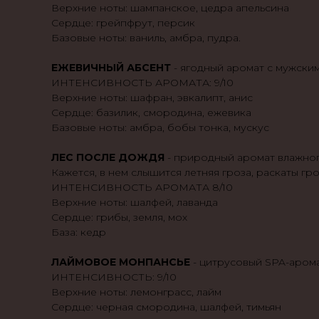
Верхние ноты: шампанское, цедра апельсина
Сердце: грейпфрут, персик
Базовые ноты: ваниль, амбра, пудра.
ЕЖЕВИЧНЫЙ АБСЕНТ
- ягодный аромат с мужским
ИНТЕНСИВНОСТЬ АРОМАТА: 9/10
Верхние ноты: шафран, эвкалипт, анис
Сердце: базилик, смородина, ежевика
Базовые ноты: амбра, бобы тонка, мускус
ЛЕС ПОСЛЕ ДОЖДЯ
- природный аромат влажного
Кажется, в нем слышится летняя гроза, раскаты гро
ИНТЕНСИВНОСТЬ АРОМАТА 8/10
Верхние ноты: шалфей, лаванда
Сердце: грибы, земля, мох
База: кедр
ЛАЙМОВОЕ МОНПАНСЬЕ
- цитрусовый SPA-арома
ИНТЕНСИВНОСТЬ: 9/10
Верхние ноты: лемонграсс, лайм
Сердце: черная смородина, шалфей, тимьян