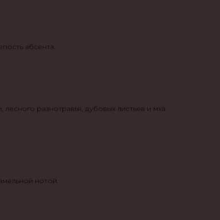
епость абсента.
 лесного разнотравья, дубовых листьев и мха.
.
амельной нотой.