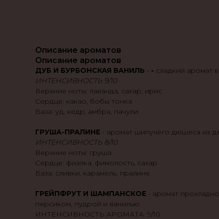
Описание ароматов
Описание ароматов
ДУБ И БУРБОНСКАЯ ВАНИЛЬ
-
-
сладкий аромат 
ИНТЕНСИВНОСТЬ 9/10
Верхние ноты: лаванда, сахар, ирис
Сердце: какао, бобы тонка
База: уд, кедр, амбра, пачули
ГРУША-ПРАЛИНЕ
- аромат шипучего дюшеса из де
ИНТЕНСИВНОСТЬ 8/10
Верхние ноты: груша
Сердце: фиалка, фимолость, сахар
База: сливки, карамель, пралине
ГРЕЙПФРУТ И ШАМПАНСКОЕ
- аромат прохладно
персиком, пудрой и ванилью.
ИНТЕНСИВНОСТЬ АРОМАТА: 9/10