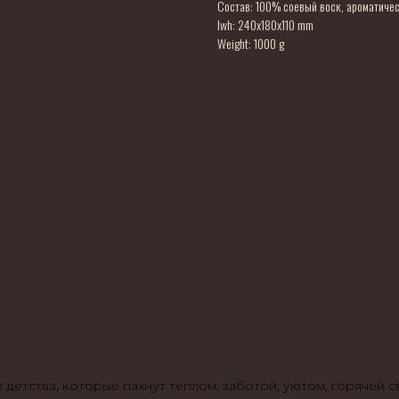
Состав: 100% соевый воск, ароматиче
lwh: 240x180x110 mm
Weight: 1000 g
 детства, которые пахнут теплом, заботой, уютом, горячей 