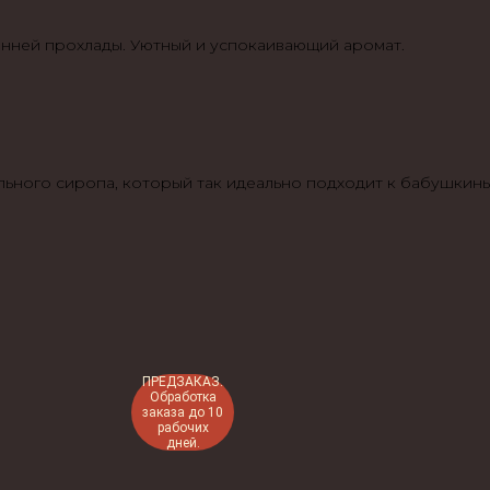
енней прохлады. Уютный и успокаивающий аромат.
льного сиропа, который так идеально подходит к бабушкин
ПРЕДЗАКАЗ.
Обработка
заказа до 10
рабочих
дней.