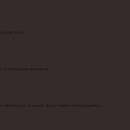
маскарпоне.
ет в холодные времена.
о абрикоса. Сочный, фруктовый и искрящийся.