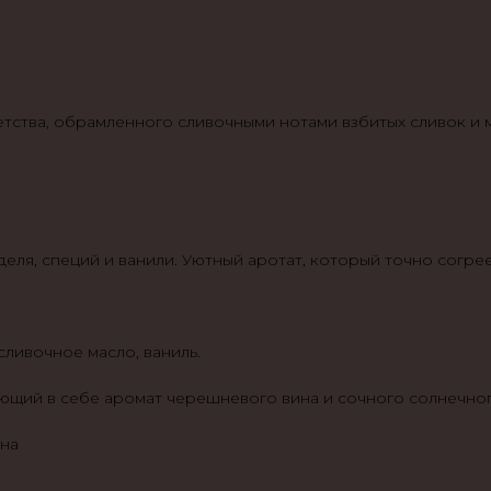
тства, обрамленного сливочными нотами взбитых сливок и 
еля, специй и ванили. Уютный аротат, который точно согре
сливочное масло, ваниль.
ающий в себе аромат черешневого вина и сочного солнечног
ина