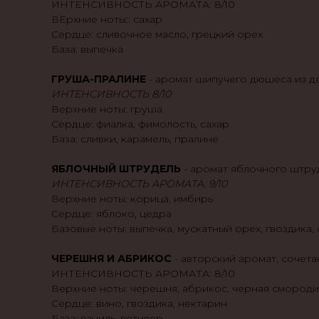
ИНТЕНСИВНОСТЬ АРОМАТА: 8/10
ВЕрхние ноты:: сахар
Сердце: сливочное масло, грецкий орех
База: выпечка
ГРУША-ПРАЛИНЕ
- аромат шипучего дюшеса из де
ИНТЕНСИВНОСТЬ 8/10
Верхние ноты: груша
Сердце: фиалка, фимолость, сахар
База: сливки, карамель, пралине
ЯБЛОЧНЫЙ ШТРУДЕЛЬ
- аромат яблочного штруд
ИНТЕНСИВНОСТЬ АРОМАТА: 9/10
Верхние ноты: корица, имбирь
Сердце: яблоко, цедра
Базовые ноты: выпечка, мускатный орех, гвоздика, 
ЧЕРЕШНЯ И АБРИКОС
- авторский аромат, сочет
ИНТЕНСИВНОСТЬ АРОМАТА: 8/10
Верхние ноты: черешня, абрикос, черная смород
Сердце: вино, гвоздика, нектарин
База: ваниль, ветивер